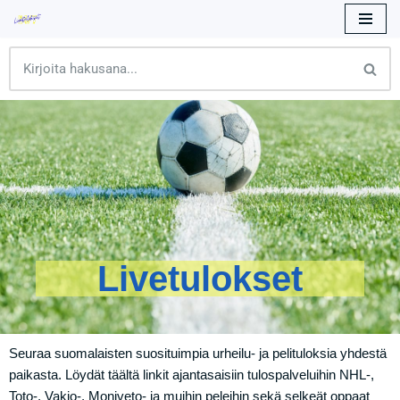
Siirry
suoraan
sisältöön
Livetulokset
Seuraa suomalaisten suosituimpia urheilu- ja pelituloksia yhdestä
paikasta. Löydät täältä linkit ajantasaisiin tulospalveluihin NHL-,
Toto-, Vakio-, Moniveto- ja muihin peleihin sekä selkeät oppaat