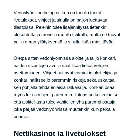
Vedonlyönti on helppoa, kun on tarjolla tarkat
livetulokset, vihjeet ja sinulla on paljon luettavaa
tilastoissa. Peleihin tulee lisäjännitystä tietenkin
olosuhteilla ja monella muulla seikalla, mutta ne tuovat
peliin oman yllätyksensä ja sinulle lisää mietittävää.
Oletpa sitten vedonlyönnissä aloittelija tai jo konkari,
näiden sivustojen avulla saat lisää tietoa vetojen
asettamiseen. Vihjeet auttavat varsinkin aloittelijaa ja
konkari hallitsee jo paremmin riskejä sekä uskaltaa
sen pohjalta tehdä erilaisia ratkaisuja. Konkari osaa
myös lukea vihjeet paremmin. Totuus on kuitenkin se,
että aloittelijasta tulee vähitellen yhä parempi osaaja,
joka pärjää vedonlyönnissä muutenkin kuin pelkällä
onnella.
Nettikasinot ja livetulokset