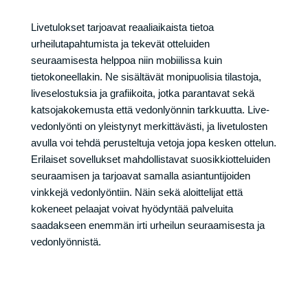
Livetulokset tarjoavat reaaliaikaista tietoa
urheilutapahtumista ja tekevät otteluiden
seuraamisesta helppoa niin mobiilissa kuin
tietokoneellakin. Ne sisältävät monipuolisia tilastoja,
liveselostuksia ja grafiikoita, jotka parantavat sekä
katsojakokemusta että vedonlyönnin tarkkuutta. Live-
vedonlyönti on yleistynyt merkittävästi, ja livetulosten
avulla voi tehdä perusteltuja vetoja jopa kesken ottelun.
Erilaiset sovellukset mahdollistavat suosikkiotteluiden
seuraamisen ja tarjoavat samalla asiantuntijoiden
vinkkejä vedonlyöntiin. Näin sekä aloittelijat että
kokeneet pelaajat voivat hyödyntää palveluita
saadakseen enemmän irti urheilun seuraamisesta ja
vedonlyönnistä.