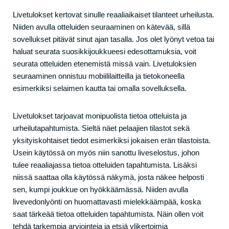
Livetulokset kertovat sinulle reaaliaikaiset tilanteet urheilusta.
Niiden avulla otteluiden seuraaminen on kätevää, sillä
sovellukset pitävät sinut ajan tasalla. Jos olet lyönyt vetoa tai
haluat seurata suosikkijoukkueesi edesottamuksia, voit
seurata otteluiden etenemistä missä vain. Livetuloksien
seuraaminen onnistuu mobiililaitteilla ja tietokoneella
esimerkiksi selaimen kautta tai omalla sovelluksella.
Livetulokset tarjoavat monipuolista tietoa otteluista ja
urheilutapahtumista. Sieltä näet pelaajien tilastot sekä
yksityiskohtaiset tiedot esimerkiksi jokaisen erän tilastoista.
Usein käytössä on myös niin sanottu liveselostus, johon
tulee reaaliajassa tietoa otteluiden tapahtumista. Lisäksi
niissä saattaa olla käytössä näkymä, josta näkee helposti
sen, kumpi joukkue on hyökkäämässä. Niiden avulla
livevedonlyönti on huomattavasti mielekkäämpää, koska
saat tärkeää tietoa otteluiden tapahtumista. Näin ollen voit
tehdä tarkempia arviointeja ja etsiä ylikertoimia