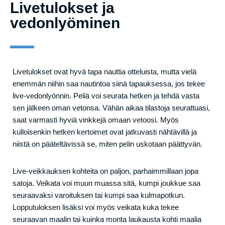
Livetulokset ja
vedonlyöminen
Livetulokset ovat hyvä tapa nauttia otteluista, mutta vielä
enemmän niihin saa nautintoa siinä tapauksessa, jos tekee
live-vedonlyönnin. Peliä voi seurata hetken ja tehdä vasta
sen jälkeen oman vetonsa. Vähän aikaa tilastoja seurattuasi,
saat varmasti hyviä vinkkejä omaan vetoosi. Myös
kulloisenkin hetken kertoimet ovat jatkuvasti nähtävillä ja
niistä on pääteltävissä se, miten pelin uskotaan päättyvän.
Live-veikkauksen kohteita on paljon, parhaimmillaan jopa
satoja. Veikata voi muun muassa sitä, kumpi joukkue saa
seuraavaksi varoituksen tai kumpi saa kulmapotkun.
Lopputuloksen lisäksi voi myös veikata kuka tekee
seuraavan maalin tai kuinka monta laukausta kohti maalia