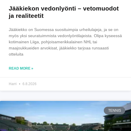
Jääkiekon vedonlyönti – vetomuodot
ja realiteetit
Jääkiekko on Suomessa suosituimpia urheilulajeja, ja se on
myös yksi seuratuimmista vedonlyöntilajeista. Olipa kyseessä
kotimainen Liiga, pohjoisamerikkalainen NHL tai
maajoukkueiden arvokisat, jääkiekko tarjoaa runsaasti
otteluita
READ MORE »
Harri
6.8.2026
TENNIS