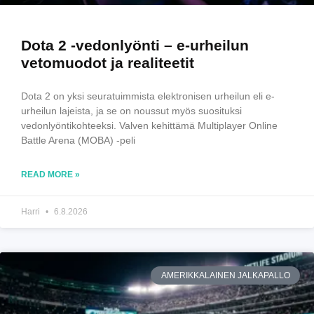
Dota 2 -vedonlyönti – e-urheilun
vetomuodot ja realiteetit
Dota 2 on yksi seuratuimmista elektronisen urheilun eli e-
urheilun lajeista, ja se on noussut myös suosituksi
vedonlyöntikohteeksi. Valven kehittämä Multiplayer Online
Battle Arena (MOBA) -peli
READ MORE »
Harri
6.8.2026
AMERIKKALAINEN JALKAPALLO