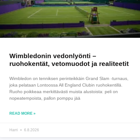
Wimbledonin vedonlyönti –
ruohokentät, vetomuodot ja realiteetit
Wimbledon on tenniksen perinteikkäin Grand Slam -turnaus,
joka pelataan Lontoossa All England Clubin ruohokentillä.
Ruoho poikkeaa merkittävästi muista alustoista: peli on
nopeatempoista, pallon pomppu jää
READ MORE »
Harri
6.8.2026