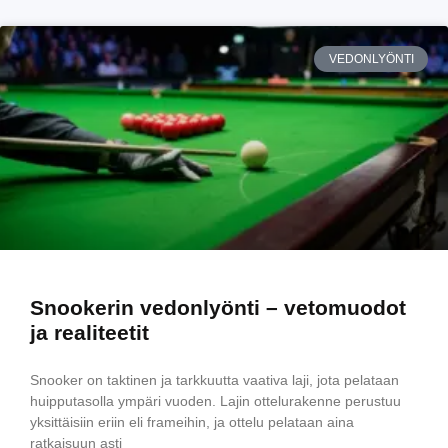
VEDONLYÖNTI
Snookerin vedonlyönti – vetomuodot
ja realiteetit
Snooker on taktinen ja tarkkuutta vaativa laji, jota pelataan
huipputasolla ympäri vuoden. Lajin ottelurakenne perustuu
yksittäisiin eriin eli frameihin, ja ottelu pelataan aina
ratkaisuun asti