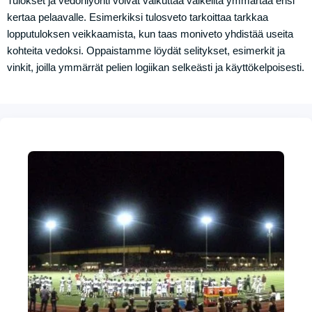
Tulokset ja vedonlyönti voivat vaikuttaa vaikeilta ymmärtää ensi
kertaa pelaavalle. Esimerkiksi tulosveto tarkoittaa tarkkaa
lopputuloksen veikkaamista, kun taas moniveto yhdistää useita
kohteita vedoksi. Oppaistamme löydät selitykset, esimerkit ja
vinkit, joilla ymmärrät pelien logiikan selkeästi ja käyttökelpoisesti.