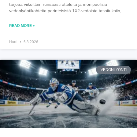
tarjoaa viikoittain runsaasti otteluita ja monipuolisia
vedonlyöntikohteita perinteisistä 1X2-vedoista tasoituksiin,
READ MORE »
Harri
6.8.2026
VEDONLYÖNTI