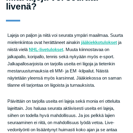
livenä?
Lajeja on paljon ja niitä voi seurata ympäri maailmaa. Suurta
mielenkiintoa ovat herättäneet ainakin
jääkiekkotulokset
ja
niistä vielä
NHL-livetulokset
. Muuta kiinnostavaa on
jalkapallo, koripallo, tennis sekä nykyään myös e-sport.
Jalkapallosarjoista on tarjolla useita eri liigoja ja tietenkin
mestaruusturnauksia eli MM- ja EM -kilpailut. Näistä
näytetään yleensä myös karsinnat. Jääkiekossa on saman
tilanne eli tarjontaa on liigoista ja turnauksista.
Päivittäin on tarjolla useita eri lajeja sekä monia eri otteluita
lajeittain. Jos haluaa seurata aktiivisesti useita eri lajeja,
siihen on todella hyvä mahdollisuus. Ja jos pelkkä lajien
seuraaminen ei riitä, on mahdollisuus lyödä vetoa. Live-
vedonlyönti on lisääntynyt huimasti koko ajan ja se antaa