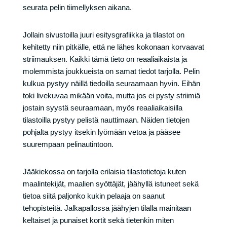
seurata pelin tiimellyksen aikana.
Jollain sivustoilla juuri esitysgrafiikka ja tilastot on
kehitetty niin pitkälle, että ne lähes kokonaan korvaavat
striimauksen. Kaikki tämä tieto on reaaliaikaista ja
molemmista joukkueista on samat tiedot tarjolla. Pelin
kulkua pystyy näillä tiedoilla seuraamaan hyvin. Eihän
toki livekuvaa mikään voita, mutta jos ei pysty striimiä
jostain syystä seuraamaan, myös reaaliaikaisilla
tilastoilla pystyy pelistä nauttimaan. Näiden tietojen
pohjalta pystyy itsekin lyömään vetoa ja pääsee
suurempaan pelinautintoon.
Jääkiekossa on tarjolla erilaisia tilastotietoja kuten
maalintekijät, maalien syöttäjät, jäähyllä istuneet sekä
tietoa siitä paljonko kukin pelaaja on saanut
tehopisteitä. Jalkapallossa jäähyjen tilalla mainitaan
keltaiset ja punaiset kortit sekä tietenkin miten