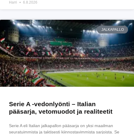
Harri
6.8.2026
JALKAPALLO
Serie A -vedonlyönti – Italian
pääsarja, vetomuodot ja realiteetit
Serie A eli Italian jalkapallon pääsarja on yksi maailman
seuratuimmista ja taktisesti kiinnostavimmista sarjoista. Se