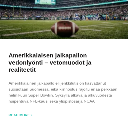
Amerikkalaisen jalkapallon
vedonlyönti – vetomuodot ja
realiteetit
Amerikkalainen jalkapallo eli jenkkifutis on kasvattanut
suosiotaan Suomessa, eikä kiinnostus rajoitu enää pelkkään
helmikuun Super Bowliin. Syksyllä alkava ja alkuvuodesta
huipentuva NFL-kausi sekä yliopistosarja NCAA
READ MORE »