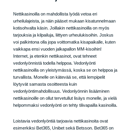
Nettikasinoilla on mahdollista lyödä vetoa eri
urheilulajeista, ja näin pääset mukaan kisatunnelmaan
kotisohvalta käsin. Joillakin nettikasinoilla on myös
tarjouksia ja kilpailuja, liittyen urheulukisoihin. Joskus
voi palkintona olla jopa voittomatka kisapaikalle, kuten
vaikkapa ensi vuoden jalkapallon MM-kisoihin!
Internet, ja etenkin nettikasinot, ovat tehneet
vedonlyönnistä todella helppoa. Vedonlyönti
nettikasinoilla on yleistymässä, koska se on helppoa ja
turvallista. Monelle on kätevää se, että lempipelit
löytyvät samasta osoitteesta kuin
vedonlyöntimahdollisuus. Vedonlyönnin lisääminen
nettikasinoille on ollut tervetullut lisäys monelle, ja vielä
helpommaksi vedonlyönti on tehty tilivapailla kasinoilla.
Loistavia vedonlyöntiä tarjoavia nettikasinoita ovat
esimerkiksi Bet365, Unibet sekä Betsson. Bet365 on