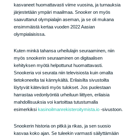
kasvaneet huomattavasti viime vuosina, ja turnauksia
järjestetään ympäri maailmaa. Snooker on myös
saavuttanut olympialajin aseman, ja se oli mukana
ensimmäistä kertaa vuoden 2022 Aasian
olympialaisissa.
Kuten minkä tahansa urheilulajin seuraaminen, niin
myös snookerin seuraaminen on digitaalisen
kehityksen myötä helpottunut huomattavasti.
Snookeria voi seurata niin televisiosta kuin omalta
tietokoneelta tai kännykältä. Erilaisilta sivustoilta
löytyvät kätevästi myös tulokset. Jos puolestaan
harrastaa vedonlyöntiä urheiluun liittyen, erilaisia
mahdollisuuksia voi kartoittaa tutustumalla
esimerkiksi
kasinoilmanrekisteroitymista.io
-sivustoon.
Snookerin historia on pitkä ja rikas, ja sen suosio
kasvaa koko ajan. Se tuleekin varmasti säilyttämään