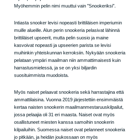
Myöhemmin pelin nimi muuttui vain ”Snookeriksi”.
Intiasta snooker levisi nopeasti brittiläisen imperiumin
muille alueille. Alun perin snookeria pelasivat lähinnä
brittiläiset upseerit, mutta pelin suosio ja maine
kasvoivat nopeasti ja upseerien parista se levisi
muihinkin yhteiskunnan kerroksiin. Nykyään snookeria
pelataan ympäri maailman niin ammattimaisesti kuin
harrastusmielessä, ja se on yksi biljardin
suosituimmista muodoista.
Myös naiset pelaavat snookeria sekä harrastajina että
ammattilaisina. Vuonna 2019 järjestettiin ensimmäistä
kertaa naisten snookerin maailmanmestaruuskilpailut,
jossa pelaajia oli 31 eri maasta. Naiset ovat myös
osallistuneet miesten kanssa samoihin snookerin
kilpailuihin. Suomessa naiset ovat pelanneet snookeria
jo pitkään, ja heidän joukossaan on myös