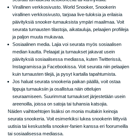
Virallinen verkkosivusto. World Snooker, Snookerin
virallinen verkkosivusto, tarjoaa live-tuloksia ja erilaisia
päivityksiä snooker-turnauksista ympäri maailmaa. Voit
seurata turnausten tilastoja, aikatauluja, pelaajien profiileja
ja paljon muuta mukavaa.
Sosiaalinen media. Lajia voi seurata myös sosiaalisen
median kautta. Pelaajat ja turnaukset jakavat usein
päivityksiä sosiaalisessa mediassa, kuten Twitterissä,
Instagramissa ja Facebookissa. Voit seurata niin pelaajien
kuin turnausten tilejä, ja pysyt kartalla tapahtumista.
Jos haluat seurata snookeria paikan päällä, voit ostaa
lippuja turnauksiin ja osallistua näin ottelujen
seuraamiseen. Suurimmat turnaukset järjestetään usein
areenoilla, joissa on satoja tai tuhansia katsojia.
Näiden vaihtoehtojen lisäksi on monia muitakin keinoja
seurata snookeria. Voit esimerkiksi lukea snookerin liittyviä
uutisia tai keskustella snooker-fanien kanssa eri foorumeilla
tai sosiaalisessa mediassa.