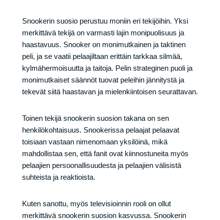
Snookerin suosio perustuu moniin eri tekijöihin. Yksi
merkittävä tekijä on varmasti lajin monipuolisuus ja
haastavuus. Snooker on monimutkainen ja taktinen
peli, ja se vaatii pelaajiltaan erittäin tarkkaa silmää,
kylmähermoisuutta ja taitoja. Pelin strateginen puoli ja
monimutkaiset säännöt tuovat peleihin jännitystä ja
tekevät siitä haastavan ja mielenkiintoisen seurattavan.
Toinen tekijä snookerin suosion takana on sen
henkilökohtaisuus. Snookerissa pelaajat pelaavat
toisiaan vastaan nimenomaan yksilöinä, mikä
mahdollistaa sen, että fanit ovat kiinnostuneita myös
pelaajien persoonallisuudesta ja pelaajien välisistä
suhteista ja reaktioista.
Kuten sanottu, myös televisioinnin rooli on ollut
merkittävä snookerin suosion kasvussa. Snookerin