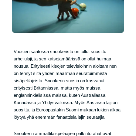
Vuosien saatossa snookerista on tullut suosittu
urheilulaji, ja sen katsojamäärissä on ollut huimaa
nousua. Erityisesti kisojen televisioinnin aloittaminen
on tehnyt siitä yhden maailman seuratuimmista
sisäpelilajeista. Snookerin suosio on kasvanut
erityisesti Britanniassa, mutta myös muissa
englanninkielisissä maissa, kuten Australiassa,
Kanadassa ja Yhdysvalloissa. Myös Aasiassa laji on
suosittu, ja Euroopastakin Suomi mukaan lukien alkaa
löytyä yhä enemmän fanaattisia lajin seuraajia.
Snookerin ammattilaispelaajien palkintorahat ovat