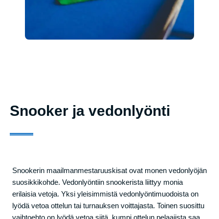
Snooker ja vedonlyönti
Snookerin maailmanmestaruuskisat ovat monen vedonlyöjän
suosikkikohde. Vedonlyöntiin snookerista liittyy monia
erilaisia vetoja. Yksi yleisimmistä vedonlyöntimuodoista on
lyödä vetoa ottelun tai turnauksen voittajasta. Toinen suosittu
vaihtoehto on lyödä vetoa siitä, kumpi ottelun pelaajista saa