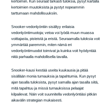
kertoimiin. Kun seuraat tarkasti tuloksia, pysyt kartalla
kertoimien muutoksista ja pystyt nopeammin
tarttumaan mahdollisuuksiin.
Snooker-vedonlyöntiin sisältyy erilaisia
vedonlyöntimuotoja; vetoa voi lyödä muun muassa
voittajasta, pisteistä ja eristä. Seuraamalla tuloksia voit
ymmärtää paremmin, miten nämä eri
vedonlyöntimuodot toimivat ja kuinka voit hyödyntää
niitä parhaalla mahdollisella tavalla.
Snooker-kausi kestää useita kuukausia ja pitää
sisällään monia turnauksia ja tapahtumia. Kun pysyt
ajan tasalla tuloksista, pysyt samalla ajan tasalla siitä,
mitä tapahtuu ja missä turnauksissa pelaajat
kilpailevat. Näin voit suunnitella vedonlyöntiäsi pitkän
aikavälin strategian mukaisesti.