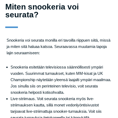
Miten snookeria voi
seurata?
Snookeria voi seurata monilla eri tavoilla riippuen siitä, missä
ja miten sitä haluaa katsoa. Seuraavassa muutamia tapoja
lajin seuraamiseen:
Snookeria esitetään televisiossa säännöllisesti ympäri
vuoden. Suurimmat turnaukset, kuten MM-kisat ja UK
Championship näytetään yleensä laajalti ympäri maailmaa.
Jos sinulla siis on perinteinen televisio, voit seurata
snookeria helposti kotisohvalta.
Live-striimaus. Voit seurata snookeria myös live-
striimauksen kautta, sillä monet vedonlyöntisivustot
tarjoavat live-striimattuja snooker-turnauksia. Voit siis
seurata turnauksia tietokoneella tai kännykällä.