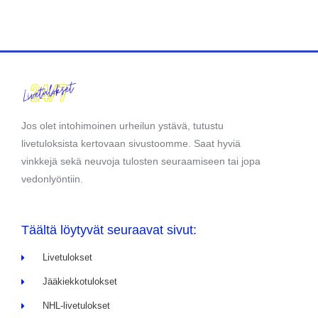
Jos olet intohimoinen urheilun ystävä, tutustu
livetuloksista kertovaan sivustoomme. Saat hyviä
vinkkejä sekä neuvoja tulosten seuraamiseen tai jopa
vedonlyöntiin.
Täältä löytyvät seuraavat sivut:
Livetulokset
Jääkiekkotulokset
NHL-livetulokset