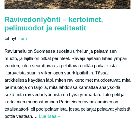
Ravivedonlyönti – kertoimet,
pelimuodot ja realiteetit
tehnyt
Harri
Raviurheilu on Suomessa suosittu urheilun ja pelaamisen
muoto, ja lajilla on pitkät perinteet. Raveja ajetaan lähes ympäri
vuoden, joten seurattavaa ja pelattavaa riittää paikallisista
iltaraveista suuriin viikonlopun suurkilpailuihin. Tässä
artikkelissa käydään läpi, miten ravikertoimet muodostuvat, mitä
pelimuotoja on tarjolla, mitä lähdöissä kannattaa analysoida
sekä mitä ravivedonlyönnistä on hyvä ymmärtää. Toto-pelit ja
kertoimien muodostuminen Perinteinen ravipelaaminen on
totalisaattori- eli poolipelaamista, jossa pelaajat pelaavat yhteistä
pottia vastaan.…
Lue lisää »