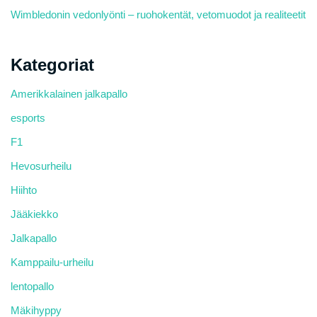
Wimbledonin vedonlyönti – ruohokentät, vetomuodot ja realiteetit
Kategoriat
Amerikkalainen jalkapallo
esports
F1
Hevosurheilu
Hiihto
Jääkiekko
Jalkapallo
Kamppailu-urheilu
lentopallo
Mäkihyppy