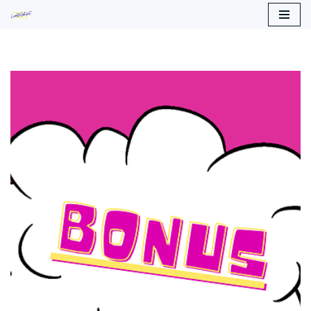
Siirry
suoraan
sisältöön