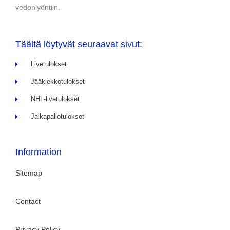
vedonlyöntiin.
Täältä löytyvät seuraavat sivut:
Livetulokset
Jääkiekkotulokset
NHL-livetulokset
Jalkapallotulokset
Information
Sitemap
Contact
Privacy Policy