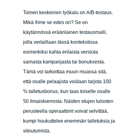
Toinen keskeinen työkalu on A/B-testaus.
Mikä ihme se edes on? Se on
käytännössä eräänlainen testausmalli,
jolla vertaillaan tässä kontekstissa
esimerkiksi kahta erilaista versiota
samasta kampanjasta tai bonuksesta.
Tämä voi tarkoittaa muun muassa sitä,
että osalle pelaajista voidaan tarjota 100
% talletusbonus, kun taas toiselle osalle
50 ilmaiskierrosta. Näiden etujen tulosten
perusteella operaattorit voivat selvittää,
kumpi houkuttelee enemmän talletuksia ja
sitoutumista.