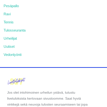
Pesäpallo
Ravi
Tennis
Tulosseuranta
Urheilijat
Uutiset
Vedonlyönti
Jos olet intohimoinen urheilun ystävä, tutustu
livetuloksista kertovaan sivustoomme. Saat hyviä
vinkkejä sekä neuvoja tulosten seuraamiseen tai jopa