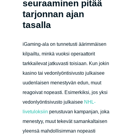
seuraaminen pitää
tarjonnan ajan
tasalla
iGaming-ala on tunnetusti äärimmäisen
kilpailtu, minkä vuoksi operaattorit
tarkkailevat jatkuvasti toisiaan. Kun jokin
kasino tai vedonlyöntisivusto julkaisee
uudenlaisen menestyvän edun, muut
reagoivat nopeasti. Esimerkiksi, jos yksi
vedonlyöntisivusto julkaisee
NHL-
livetuloksiin
perustuvan kampanjan, joka
menestyy, muut tekevät samankaltaisen
yleensä mahdollisimman nopeasti