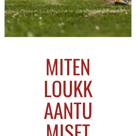
Livetulokset
»
Miten loukkaantumiset ja vaihdot voivat
MITEN
muuttaa jalkapallo-ottelun kulun
LOUKK
AANTU
MISET