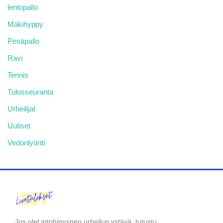
lentopallo
Mäkihyppy
Pesäpallo
Ravi
Tennis
Tulosseuranta
Urheilijat
Uutiset
Vedonlyönti
Jos olet intohimoinen urheilun ystävä, tutustu