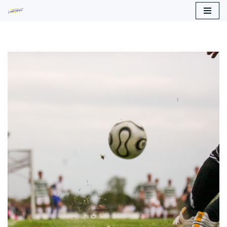
Siirry
suoraan
sisältöön