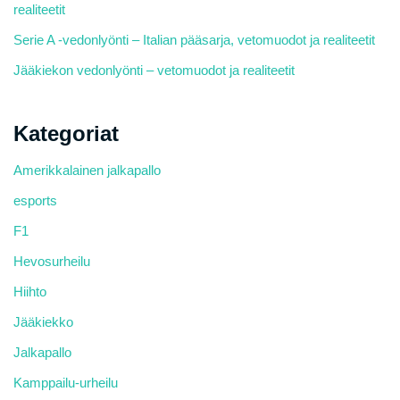
realiteetit
Serie A -vedonlyönti – Italian pääsarja, vetomuodot ja realiteetit
Jääkiekon vedonlyönti – vetomuodot ja realiteetit
Kategoriat
Amerikkalainen jalkapallo
esports
F1
Hevosurheilu
Hiihto
Jääkiekko
Jalkapallo
Kamppailu-urheilu