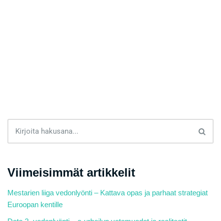
Viimeisimmät artikkelit
Mestarien liiga vedonlyönti – Kattava opas ja parhaat strategiat
Euroopan kentille