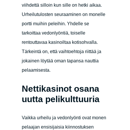
viihdettä silloin kun sille on hetki aikaa.
Urheilutulosten seuraaminen on monelle
portti muihin peleihin. Yhdelle se
tarkoittaa vedonlyöntiä, toiselle
rentouttavaa kasinoiltaa kotisohvalla.
Tärkeintä on, että vaihtoehtoja riittää ja
jokainen löytää oman tapansa nauttia
pelaamisesta.
Nettikasinot osana
uutta pelikulttuuria
Vaikka urheilu ja vedonlyönti ovat monen
pelaajan ensisijaisia kiinnostuksen