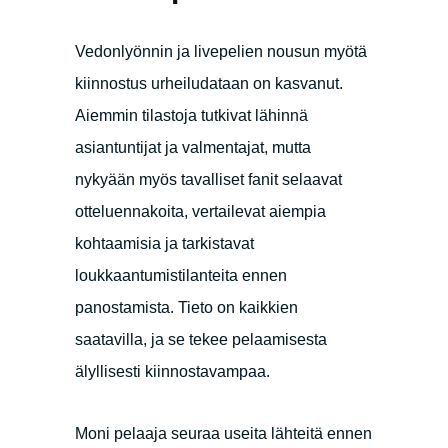
Vedonlyönnin ja livepelien nousun myötä
kiinnostus urheiludataan on kasvanut.
Aiemmin tilastoja tutkivat lähinnä
asiantuntijat ja valmentajat, mutta
nykyään myös tavalliset fanit selaavat
otteluennakoita, vertailevat aiempia
kohtaamisia ja tarkistavat
loukkaantumistilanteita ennen
panostamista. Tieto on kaikkien
saatavilla, ja se tekee pelaamisesta
älyllisesti kiinnostavampaa.
Moni pelaaja seuraa useita lähteitä ennen