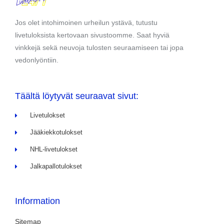
Jos olet intohimoinen urheilun ystävä, tutustu
livetuloksista kertovaan sivustoomme. Saat hyviä
vinkkejä sekä neuvoja tulosten seuraamiseen tai jopa
vedonlyöntiin.
Täältä löytyvät seuraavat sivut:
Livetulokset
Jääkiekkotulokset
NHL-livetulokset
Jalkapallotulokset
Information
Sitemap