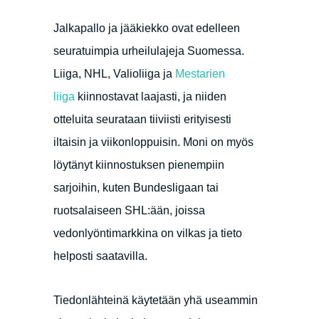
Jalkapallo ja jääkiekko ovat edelleen
seuratuimpia urheilulajeja Suomessa.
Liiga, NHL, Valioliiga ja
Mestarien
liiga
kiinnostavat laajasti, ja niiden
otteluita seurataan tiiviisti erityisesti
iltaisin ja viikonloppuisin. Moni on myös
löytänyt kiinnostuksen pienempiin
sarjoihin, kuten Bundesligaan tai
ruotsalaiseen SHL:ään, joissa
vedonlyöntimarkkina on vilkas ja tieto
helposti saatavilla.
Tiedonlähteinä käytetään yhä useammin