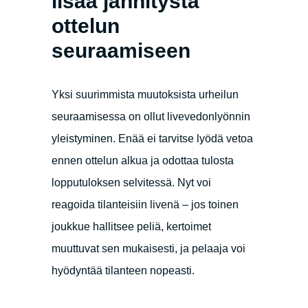
lisää jännitystä
ottelun
seuraamiseen
Yksi suurimmista muutoksista urheilun
seuraamisessa on ollut livevedonlyönnin
yleistyminen. Enää ei tarvitse lyödä vetoa
ennen ottelun alkua ja odottaa tulosta
lopputuloksen selvitessä. Nyt voi
reagoida tilanteisiin livenä – jos toinen
joukkue hallitsee peliä, kertoimet
muuttuvat sen mukaisesti, ja pelaaja voi
hyödyntää tilanteen nopeasti.