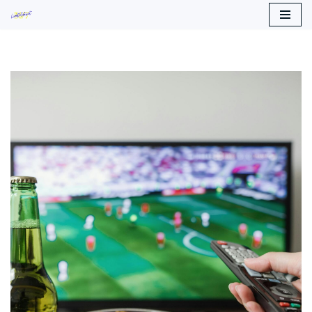
Siirry
suoraan
sisältöön