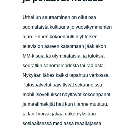
Urheilun seuraaminen on ollut osa
suomalaista kulttuuria jo vuosikymmenten
ajan. Ennen kokoonnuttiin yhteisen
television ääreen katsomaan jääkiekon
MM-kisoja tai olympialaisia, ja tuloksia
seurattiin sanomalehdestä tai radiosta.
Nykyään lähes kaikki tapahtuu verkossa.
Tulospalvelut päivittyvät sekunneissa,
mobiilisovellukset näyttävät kokoonpanot
ja maalintekijät heti kun tilanne muuttuu,
ja fanit voivat jakaa näkemyksiään
sosiaalisessa mediassa reaaliajassa.