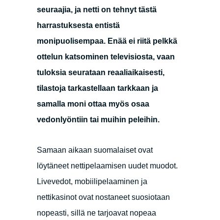
seuraajia, ja netti on tehnyt tästä
harrastuksesta entistä
monipuolisempaa. Enää ei riitä pelkkä
ottelun katsominen televisiosta, vaan
tuloksia seurataan reaaliaikaisesti,
tilastoja tarkastellaan tarkkaan ja
samalla moni ottaa myös osaa
vedonlyöntiin tai muihin peleihin.
Samaan aikaan suomalaiset ovat
löytäneet nettipelaamisen uudet muodot.
Livevedot, mobiilipelaaminen ja
nettikasinot ovat nostaneet suosiotaan
nopeasti, sillä ne tarjoavat nopeaa