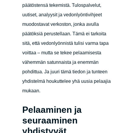
päätöstensä tekemistä. Tulospalvelut,
uutiset, analyysit ja vedonlyöntivihjeet
muodostavat verkoston, jonka avulla
päätöksiä perustellaan. Tämä ei tarkoita
sitä, että vedonlyönnistä tulisi varma tapa
voittaa – mutta se tekee pelaamisesta
vähemmän satunnaista ja enemmän
pohdittua. Ja juuri tämä tiedon ja tunteen
yhdistelmä houkuttelee yhä uusia pelaajia
mukaan.
Pelaaminen ja
seuraaminen
yhdistyvät