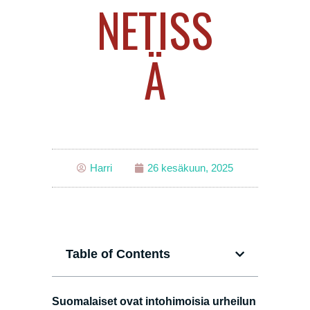
NETISS
Ä
Harri
26 kesäkuun, 2025
Table of Contents
Suomalaiset ovat intohimoisia urheilun