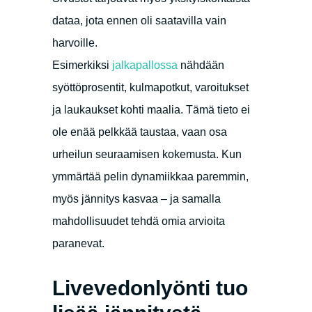
dataa, jota ennen oli saatavilla vain
harvoille.
Esimerkiksi
jalkapallossa
nähdään
syöttöprosentit, kulmapotkut, varoitukset
ja laukaukset kohti maalia. Tämä tieto ei
ole enää pelkkää taustaa, vaan osa
urheilun seuraamisen kokemusta. Kun
ymmärtää pelin dynamiikkaa paremmin,
myös jännitys kasvaa – ja samalla
mahdollisuudet tehdä omia arvioita
paranevat.
Livevedonlyönti tuo