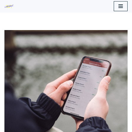
Siirry
suoraan
sisältöön