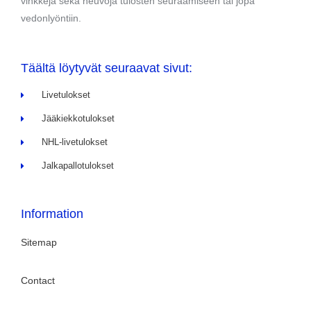
vinkkejä sekä neuvoja tulosten seuraamiseen tai jopa
vedonlyöntiin.
Täältä löytyvät seuraavat sivut:
Livetulokset
Jääkiekkotulokset
NHL-livetulokset
Jalkapallotulokset
Information
Sitemap
Contact