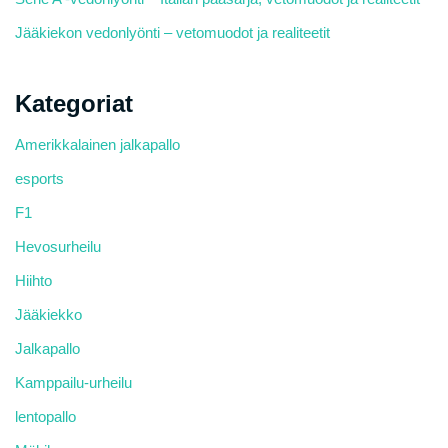
Jääkiekon vedonlyönti – vetomuodot ja realiteetit
Kategoriat
Amerikkalainen jalkapallo
esports
F1
Hevosurheilu
Hiihto
Jääkiekko
Jalkapallo
Kamppailu-urheilu
lentopallo