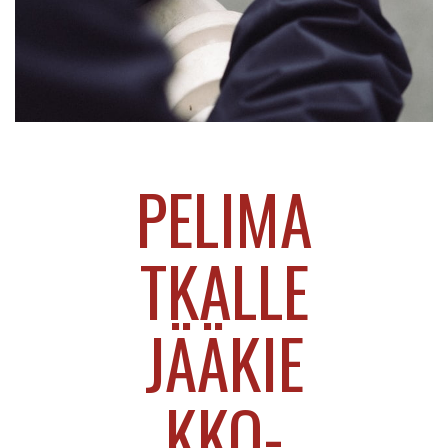
Livetulokset
»
Pelimatkalle jääkiekko-ottelua seuraamaan –
PELIMA
näin suunnittelet reissun
TKALLE
JÄÄKIE
KKO-