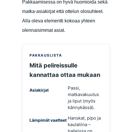
Pakkaamisessa on hyvä huomioida sekä
matka-asiakirjat että ottelun olosuhteet.
Alla oleva elementti kokoaa yhteen
olennaisimmat asiat.
PAKKAUSLISTA
Mitä pelireissulle
kannattaa ottaa mukaan
Passi,
Asiakirjat
matkavakuutus
ja liput (myös
kännykässä).
Hanskat, pipo ja
Lämpimät vaatteet
kaulaliina –
halleissa on