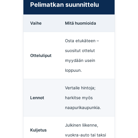
Pelimatkan suunnittelu
Vaihe
Mitä huomioida
Osta etukäteen –
suositut ottelut
Otteluliput
myydään usein
loppuun.
Vertaile hintoja;
Lennot
harkitse myös
naapurikaupunkia.
Julkinen liikenne,
Kuljetus
vuokra-auto tai taksi