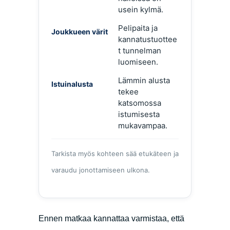
usein kylmä.
Pelipaita ja
Joukkueen värit
kannatustuottee
t tunnelman
luomiseen.
Lämmin alusta
Istuinalusta
tekee
katsomossa
istumisesta
mukavampaa.
Tarkista myös kohteen sää etukäteen ja
varaudu jonottamiseen ulkona.
Ennen matkaa kannattaa varmistaa, että