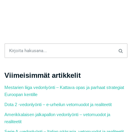
Viimeisimmät artikkelit
Mestarien liiga vedonlyönti – Kattava opas ja parhaat strategiat
Euroopan kentille
Dota 2 -vedonlyönti – e-urheilun vetomuodot ja realiteetit
Amerikkalaisen jalkapallon vedonlyönti – vetomuodot ja
realiteetit
Serie A -vedonlyönti – Italian pääsarja, vetomuodot ja realiteetit