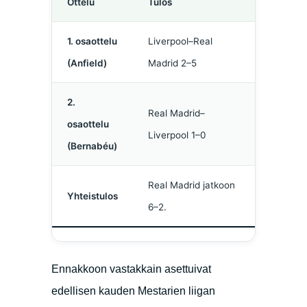
Ottelu
Tulos
1. osaottelu
Liverpool–Real
(Anfield)
Madrid 2–5
2.
Real Madrid–
osaottelu
Liverpool 1–0
(Bernabéu)
Real Madrid jatkoon
Yhteistulos
6–2.
Ennakkoon vastakkain asettuivat
edellisen kauden Mestarien liigan