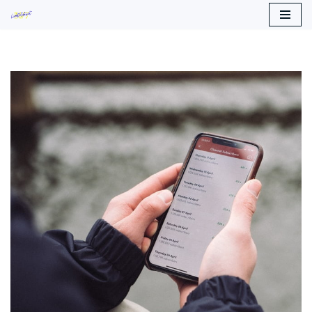
Siirry
suoraan
sisältöön