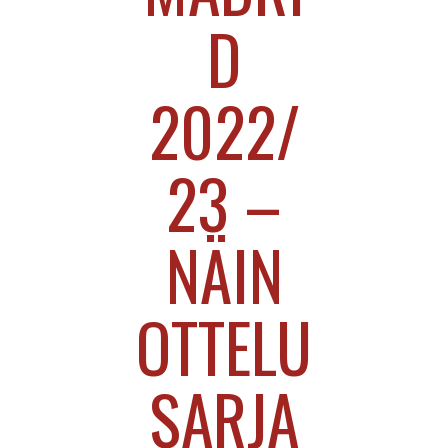
D
2022/
23 –
NÄIN
OTTELU
SARJA