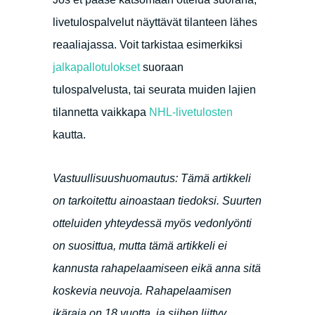
livetulospalvelut näyttävät tilanteen lähes
reaaliajassa. Voit tarkistaa esimerkiksi
jalkapallotulokset
suoraan
tulospalvelusta, tai seurata muiden lajien
tilannetta vaikkapa
NHL-livetulosten
kautta.
Vastuullisuushuomautus: Tämä artikkeli
on tarkoitettu ainoastaan tiedoksi. Suurten
otteluiden yhteydessä myös vedonlyönti
on suosittua, mutta tämä artikkeli ei
kannusta rahapelaamiseen eikä anna sitä
koskevia neuvoja. Rahapelaamisen
ikäraja on 18 vuotta, ja siihen liittyy