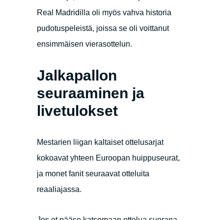
Real Madridilla oli myös vahva historia
pudotuspeleistä, joissa se oli voittanut
ensimmäisen vierasottelun.
Jalkapallon
seuraaminen ja
livetulokset
Mestarien liigan kaltaiset ottelusarjat
kokoavat yhteen Euroopan huippuseurat,
ja monet fanit seuraavat otteluita
reaaliajassa.
Jos et pääse katsomaan ottelua suorana,