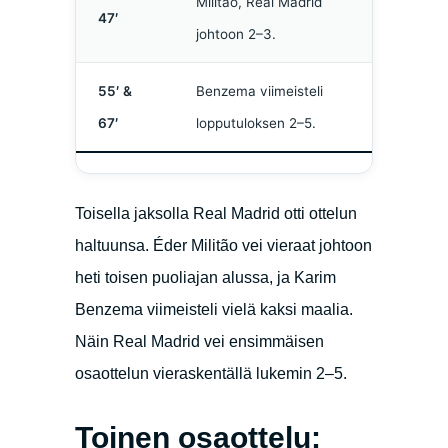
Militão, Real Madrid
47′
johtoon 2–3.
55′ &
Benzema viimeisteli
67′
lopputuloksen 2–5.
Toisella jaksolla Real Madrid otti ottelun
haltuunsa. Éder Militão vei vieraat johtoon
heti toisen puoliajan alussa, ja Karim
Benzema viimeisteli vielä kaksi maalia.
Näin Real Madrid vei ensimmäisen
osaottelun vieraskentällä lukemin 2–5.
Toinen osaottelu: