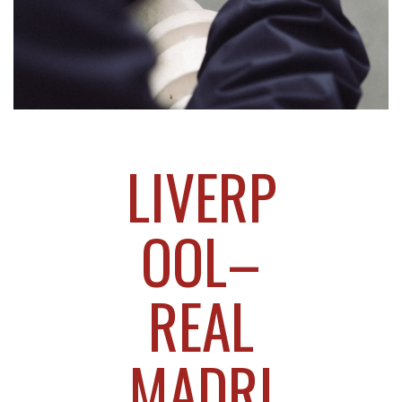
Livetulokset
»
Liverpool–Real Madrid 2022/23 – näin
LIVERP
ottelusarja päättyi
OOL–
REAL
MADRI