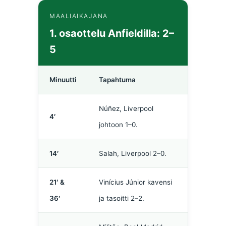
MAALIAIKAJANA
1. osaottelu Anfieldilla: 2–
5
Minuutti
Tapahtuma
Núñez, Liverpool
4′
johtoon 1–0.
14′
Salah, Liverpool 2–0.
21′ &
Vinícius Júnior kavensi
36′
ja tasoitti 2–2.