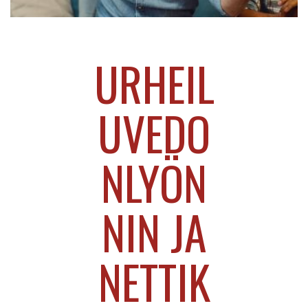
URHEIL
UVEDO
NLYÖN
NIN JA
NETTIK