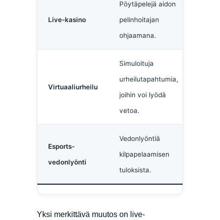
Pöytäpelejä aidon
Live-kasino
pelinhoitajan
ohjaamana.
Simuloituja
urheilutapahtumia,
Virtuaaliurheilu
joihin voi lyödä
vetoa.
Vedonlyöntiä
Esports-
kilpapelaamisen
vedonlyönti
tuloksista.
Yksi merkittävä muutos on live-