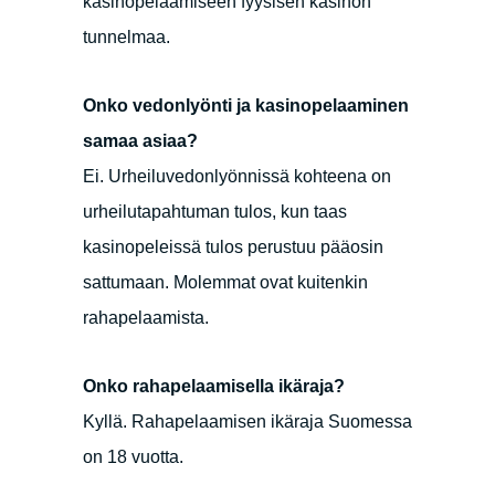
kasinopelaamiseen fyysisen kasinon
tunnelmaa.
Onko vedonlyönti ja kasinopelaaminen
samaa asiaa?
Ei. Urheiluvedonlyönnissä kohteena on
urheilutapahtuman tulos, kun taas
kasinopeleissä tulos perustuu pääosin
sattumaan. Molemmat ovat kuitenkin
rahapelaamista.
Onko rahapelaamisella ikäraja?
Kyllä. Rahapelaamisen ikäraja Suomessa
on 18 vuotta.