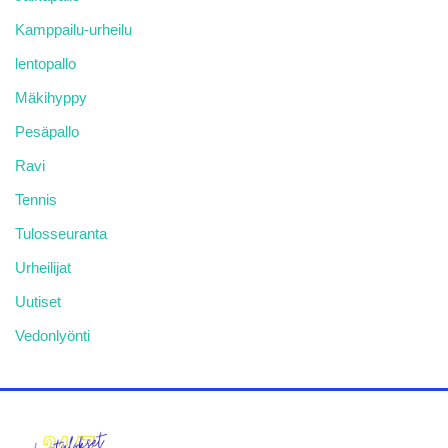
Kamppailu-urheilu
lentopallo
Mäkihyppy
Pesäpallo
Ravi
Tennis
Tulosseuranta
Urheilijat
Uutiset
Vedonlyönti