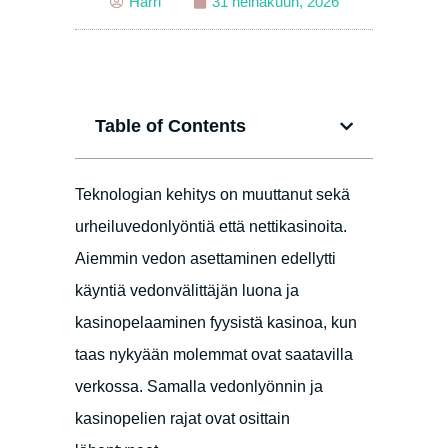
Harri
31 heinäkuun, 2026
Table of Contents
Teknologian kehitys on muuttanut sekä
urheiluvedonlyöntiä että nettikasinoita.
Aiemmin vedon asettaminen edellytti
käyntiä vedonvälittäjän luona ja
kasinopelaaminen fyysistä kasinoa, kun
taas nykyään molemmat ovat saatavilla
verkossa. Samalla vedonlyönnin ja
kasinopelien rajat ovat osittain