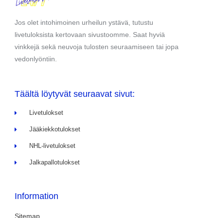
Jos olet intohimoinen urheilun ystävä, tutustu
livetuloksista kertovaan sivustoomme. Saat hyviä
vinkkejä sekä neuvoja tulosten seuraamiseen tai jopa
vedonlyöntiin.
Täältä löytyvät seuraavat sivut:
Livetulokset
Jääkiekkotulokset
NHL-livetulokset
Jalkapallotulokset
Information
Sitemap