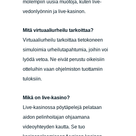
molempiin uusia muotoja, kuten live-
vedonlyönnin ja live-kasinon.
Mitä virtuaaliurheilu tarkoittaa?
Virtuaaliurheilu tarkoittaa tietokoneen
simuloimia urheilutapahtumia, joihin voi
lyödä vetoa. Ne eivät perustu oikeisiin
otteluihin vaan ohjelmiston tuottamiin
tuloksiin.
Mikä on live-kasino?
Live-kasinossa pöytäpelejä pelataan
aidon pelinhoitajan ohjaamana
videoyhteyden kautta. Se tuo